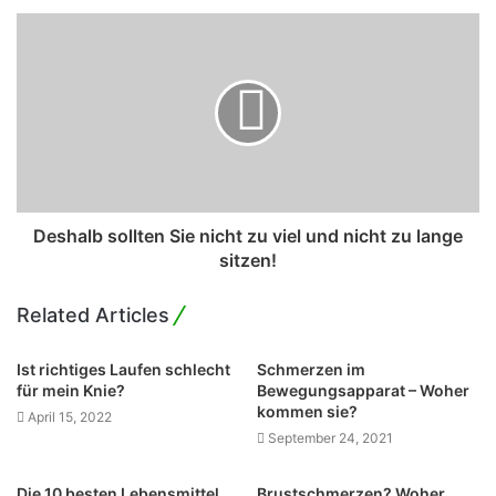
r
e
s
s
Deshalb sollten Sie nicht zu viel und nicht zu lange
sitzen!
Related Articles
Ist richtiges Laufen schlecht
Schmerzen im
für mein Knie?
Bewegungsapparat – Woher
kommen sie?
April 15, 2022
September 24, 2021
Die 10 besten Lebensmittel
Brustschmerzen? Woher