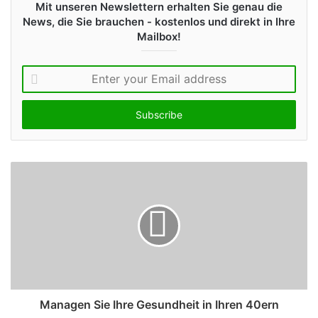
Mit unseren Newslettern erhalten Sie genau die
News, die Sie brauchen - kostenlos und direkt in Ihre
Mailbox!
E
n
t
e
r
y
o
u
r
E
m
a
i
l
a
d
Managen Sie Ihre Gesundheit in Ihren 40ern
d