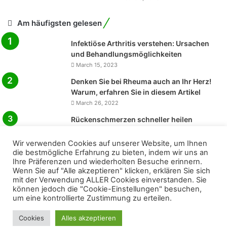
Am häufigsten gelesen
Infektiöse Arthritis verstehen: Ursachen
und Behandlungsmöglichkeiten
March 15, 2023
Denken Sie bei Rheuma auch an Ihr Herz!
Warum, erfahren Sie in diesem Artikel
March 26, 2022
Rückenschmerzen schneller heilen
February 17, 2022
Wir verwenden Cookies auf unserer Website, um Ihnen
Alles über Gelenkschmerzen
die bestmögliche Erfahrung zu bieten, indem wir uns an
January 16, 2022
Ihre Präferenzen und wiederholten Besuche erinnern.
Wenn Sie auf "Alle akzeptieren" klicken, erklären Sie sich
Typische Beschwerden bei Rheuma
mit der Verwendung ALLER Cookies einverstanden. Sie
November 10, 2021
können jedoch die "Cookie-Einstellungen" besuchen,
um eine kontrollierte Zustimmung zu erteilen.
Cookies
Alles akzeptieren
© Copyright 2026
Medizin Heute Online