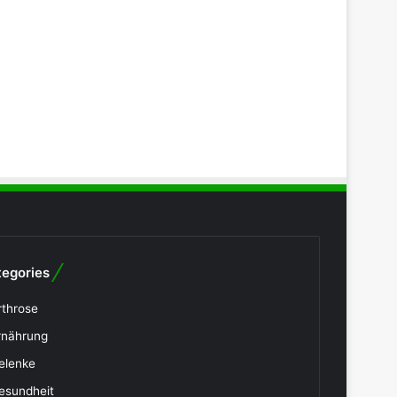
egories
rthrose
rnährung
elenke
esundheit