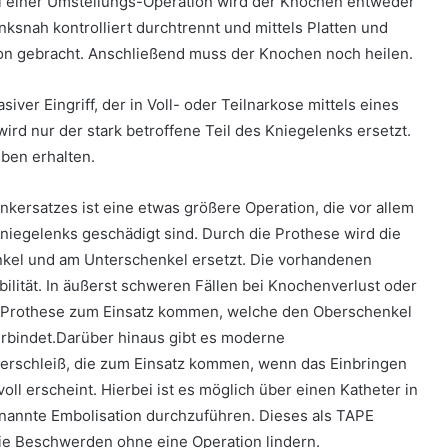
ei einer Umstellungs-Operation wird der Knochen entweder
snah kontrolliert durchtrennt und mittels Platten und
tion gebracht. Anschließend muss der Knochen noch heilen.
siver Eingriff, der in Voll- oder Teilnarkose mittels eines
wird nur der stark betroffene Teil des Kniegelenks ersetzt.
ben erhalten.
kersatzes ist eine etwas größere Operation, die vor allem
iegelenks geschädigt sind. Durch die Prothese wird die
kel und am Unterschenkel ersetzt. Die vorhandenen
ilität. In äußerst schweren Fällen bei Knochenverlust oder
e Prothese zum Einsatz kommen, welche den Oberschenkel
rbindet.Darüber hinaus gibt es moderne
erschleiß, die zum Einsatz kommen, wenn das Einbringen
oll erscheint. Hierbei ist es möglich über einen Katheter in
nannte Embolisation durchzuführen. Dieses als TAPE
ie Beschwerden ohne eine Operation lindern.