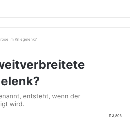
hrose im Kniegelenk?
weitverbreitete
gelenk?
enannt, entsteht, wenn der
gt wird.
3,806