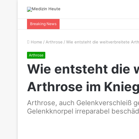
Breaking News
Home
/
Arthrose
/
Wie entsteht die weitverbreitete Art
Arthrose
Wie entsteht die 
Arthrose im Knie
Arthrose, auch Gelenkverschleiß g
Gelenkknorpel irreparabel beschädi