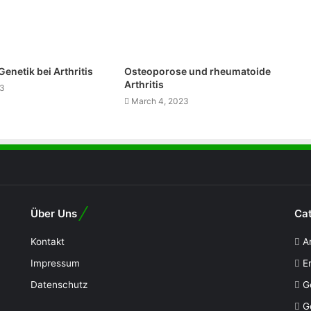
e
s
s
Genetik bei Arthritis
Osteoporose und rheumatoide
Arthritis
23
March 4, 2023
Über Uns
Cat
Kontakt
A
Impressum
E
Datenschutz
G
G