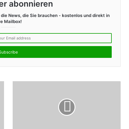
er abonnieren
die News, die Sie brauchen - kostenlos und direkt in
re Mailbox!
E
n
t
e
r
y
o
u
r
E
m
a
i
l
a
d