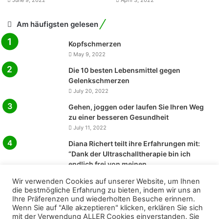
Am häufigsten gelesen
Kopfschmerzen
May 9, 2022
Die 10 besten Lebensmittel gegen
Gelenkschmerzen
July 20, 2022
Gehen, joggen oder laufen Sie Ihren Weg
zu einer besseren Gesundheit
July 11, 2022
Diana Richert teilt ihre Erfahrungen mit:
“Dank der Ultraschalltherapie bin ich
endlich frei von meinen
Arthroseschmerzen”.
Wir verwenden Cookies auf unserer Website, um Ihnen
July 18, 2022
die bestmögliche Erfahrung zu bieten, indem wir uns an
Ihre Präferenzen und wiederholten Besuche erinnern.
Natürliche Heilmittel gegen
Wenn Sie auf "Alle akzeptieren" klicken, erklären Sie sich
Gelenkschmerzen und Arthritis
mit der Verwendung ALLER Cookies einverstanden. Sie