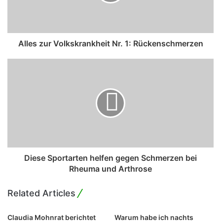
i
l
a
d
Alles zur Volkskrankheit Nr. 1: Rückenschmerzen
d
r
e
s
s
Diese Sportarten helfen gegen Schmerzen bei
Rheuma und Arthrose
Related Articles
Claudia Mohnrat berichtet
Warum habe ich nachts