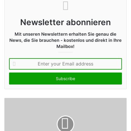
Newsletter abonnieren
Mit unseren Newslettern erhalten Sie genau die
News, die Sie brauchen - kostenlos und direkt in Ihre
Mailbox!
E
n
t
e
r
y
o
u
r
E
m
a