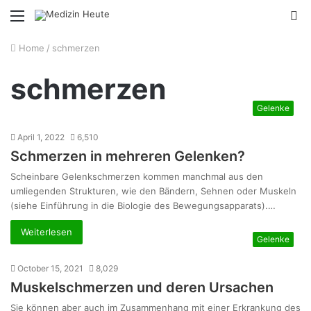
Menu
S
fo
Home
/
schmerzen
schmerzen
Gelenke
April 1, 2022
6,510
Schmerzen in mehreren Gelenken?
Scheinbare Gelenkschmerzen kommen manchmal aus den
umliegenden Strukturen, wie den Bändern, Sehnen oder Muskeln
(siehe Einführung in die Biologie des Bewegungsapparats).…
Weiterlesen
Gelenke
October 15, 2021
8,029
Muskelschmerzen und deren Ursachen
Sie können aber auch im Zusammenhang mit einer Erkrankung des